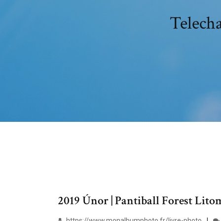
Telecha
2019 Únor | Pantiball Forest Lito
https://www.monalbumphoto.fr/livre-photo