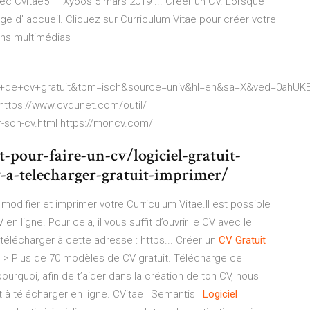
vec Cvitae5 — Xyoos 5 mars 2019 ... Créer un CV. Lorsque
ge d' accueil. Cliquez sur Curriculum Vitae pour créer votre
ons multimédias
ion+de+cv+gratuit&tbm=isch&source=univ&hl=en&sa=X&ved=0ah
 https://www.cvdunet.com/outil/
ur-son-cv.html https://moncv.com/
t-pour-faire-un-cv/logiciel-gratuit-
-a-telecharger-gratuit-imprimer/
odifier et imprimer votre Curriculum Vitae.Il est possible
n ligne. Pour cela, il vous suffit d’ouvrir le CV avec le
télécharger à cette adresse : https... Créer un
CV
Gratuit
> Plus de 70 modèles de CV gratuit. Télécharge ce
rquoi, afin de t’aider dans la création de ton CV, nous
 à télécharger en ligne. CVitae | Semantis |
Logiciel