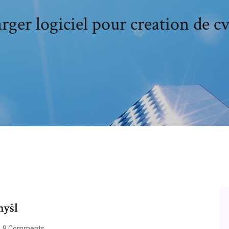
rger logiciel pour creation de cv
myšl
9 Comments