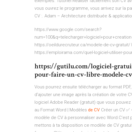
exemples. Tutoriel Réaliser facilement son CV a
vous ouvrez le programme, vous arrivez sur la pa
CV :.
Adam – Architecture distribuée & applicati
https://www.google.com/search?
num=100&q=telecharger+logiciel+pour+creat
https://oeildurecruteur.ca/modele-de-cv-gratuit/
https://emploirama.com/quel-logiciel-utiliser-po
https://gutilu.com/logiciel-gratui
pour-faire-un-cv-libre-modele-cv
Vous pourrez ensuite télécharger au format PDF, m
d’ajouter une image après la création de votre CV e
logiciel Adobe Reader (gratuit) que vous pouvez 
au Format Word | Modèles
de
CV
Créer un CV ✅ =
modèle de CV à personnaliser avec Word.C’est pou
mettons à ta disposition ce modèle de CV gratuit