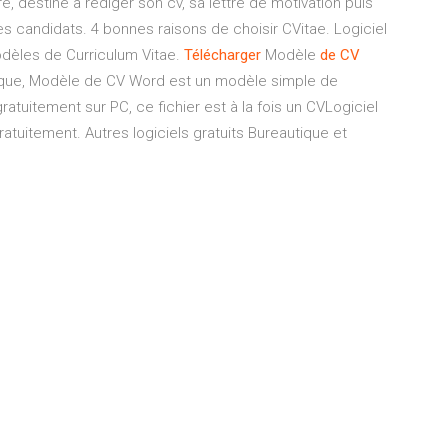
re, destiné à rédiger son cv, sa lettre de motivation puis
es candidats. 4 bonnes raisons de choisir CVitae. Logiciel
odèles de Curriculum Vitae.
Télécharger
Modèle
de
CV
que, Modèle de CV Word est un modèle simple de
ratuitement sur PC, ce fichier est à la fois un CVLogiciel
ratuitement. Autres logiciels gratuits Bureautique et