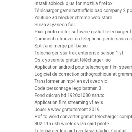
Install adblock plus for mozilla firefox
Télécharger game battlefield bad company 2 p
Youtube ad blocker chrome web store
Surah al yaseen full
Pixlr photo editor software gratuit télécharger f
Comment retrouver un telephone perdu sans ca
Split and merge pdf basic
Telecharger star trek enterprise saison 1 vf
Os x yosemite gratuit télécharger iso
Application android pour telecharger film strea
Logiciel de correction orthographique et gramma
Transformer un mp4 en avi avec vlc
Code personnage lego batman 3
Fond décran hd 1920x1080 naruto
Application film streaming vf avis
Jouer a wow gratuitement 2019
Pdf to word converter gratuit télécharger comp
802.11n usb wireless lan card pilote
Telecharger logiciel camtasia studio 7 gratuit