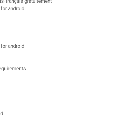
ais-français gratuitement
for android
for android
requirements
sd