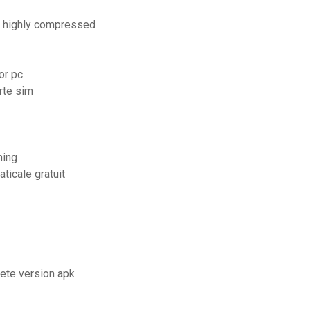
c highly compressed
or pc
rte sim
ming
ticale gratuit
lete version apk