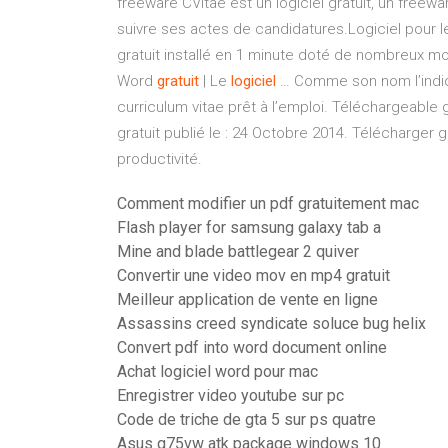
freeware CVitae est un logiciel gratuit, un freewa
suivre ses actes de candidatures.Logiciel pour l
gratuit installé en 1 minute doté de nombreux m
Word
gratuit
| Le
logiciel
… Comme son nom l’indi
curriculum vitae prêt à l’emploi. Téléchargeable g
gratuit publié le : 24 Octobre 2014. Télécharger g
productivité.
Comment modifier un pdf gratuitement mac
Flash player for samsung galaxy tab a
Mine and blade battlegear 2 quiver
Convertir une video mov en mp4 gratuit
Meilleur application de vente en ligne
Assassins creed syndicate soluce bug helix
Convert pdf into word document online
Achat logiciel word pour mac
Enregistrer video youtube sur pc
Code de triche de gta 5 sur ps quatre
Asus g75vw atk package windows 10