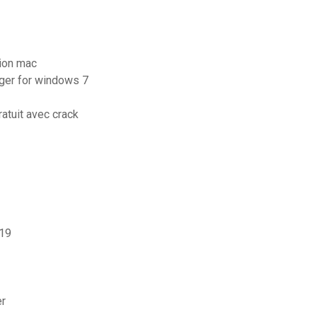
sion mac
ger for windows 7
atuit avec crack
019
er