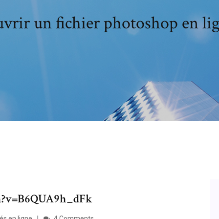
vrir un fichier photoshop en li
ch?v=B6QUA9h_dFk
s en ligne
4 Comments