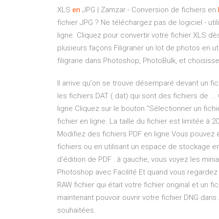
XLS
en
JPG | Zamzar - Conversion de fichiers en
fichier JPG ? Ne téléchargez pas de logiciel - ut
ligne. Cliquez pour convertir votre fichier XLS d
plusieurs façons
Filigraner un lot de photos en u
filigrane dans Photoshop, PhotoBulk, et choisisse
Il arrive qu'on se trouve désemparé devant un fic
les fichiers DAT (.dat) qui sont des fichiers de .
ligne Cliquez sur le bouton "Sélectionner un fichi
fichier en ligne. La taille du fichier est limitée à 
Modifiez des fichiers PDF en ligne Vous pouvez 
fichiers ou en utilisant un espace de stockage en 
d'édition de PDF : à gauche, vous voyez les mini
Photoshop avec Facilité Et quand vous regardez vo
RAW fichier qui était votre fichier original et un 
maintenant pouvoir ouvrir votre fichier DNG dan
souhaitées.