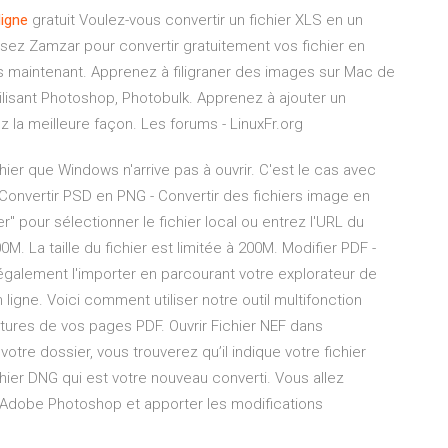
ligne
gratuit
Voulez-vous convertir un fichier XLS en un
ilisez Zamzar pour convertir gratuitement vos fichier en
ès maintenant.
Apprenez à filigraner des images sur Mac de
tilisant Photoshop, Photobulk. Apprenez à ajouter un
z la meilleure façon.
Les forums - LinuxFr.org
hier que Windows n'arrive pas à ouvrir. C'est le cas avec
.. Convertir PSD en PNG - Convertir des fichiers image en
er" pour sélectionner le fichier local ou entrez l'URL du
200M. La taille du fichier est limitée à 200M. Modifier PDF -
également l'importer en parcourant votre explorateur de
ligne. Voici comment utiliser notre outil multifonction
atures de vos pages PDF. Ouvrir Fichier NEF dans
tre dossier, vous trouverez qu’il indique votre fichier
fichier DNG qui est votre nouveau converti. Vous allez
s Adobe Photoshop et apporter les modifications