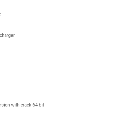
t
écharger
rsion with crack 64 bit