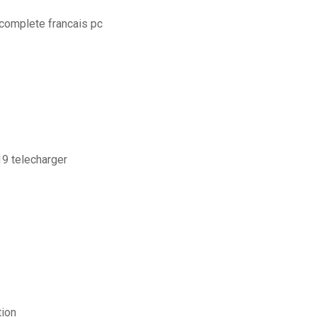
 complete francais pc
19 telecharger
tion