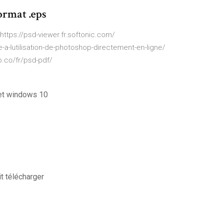
ormat .eps
https://psd-viewer.fr.softonic.com/
-a-lutilisation-de-photoshop-directement-en-ligne/
o.co/fr/psd-pdf/
net windows 10
t télécharger