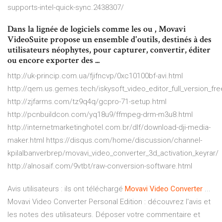
supports-intel-quick-sync.2438307/
Dans la lignée de logiciels comme les ou , Movavi
VideoSuite propose un ensemble d'outils, destinés à des
utilisateurs néophytes, pour capturer, convertir, éditer
ou encore exporter des ...
http://uk-princip.com.ua/fjifncvp/0xc10100bf-avi.html
http://qem.us.gemes.tech/iskysoft_video_editor_full_version_fr
http://zjfarms.com/tz9q4q/gcpro-71-setup.html
http://pcnbuildcon.com/yq18u9/ffmpeg-drm-m3u8.html
http://internetmarketinghotel.com.br/dlf/download-dji-media-
maker.html https://disqus.com/home/discussion/channel-
kpilalbanverbrep/movavi_video_converter_3d_activation_keyrar/
http://alnosaif.com/9vtbt/raw-conversion-software.html
Avis utilisateurs : ils ont téléchargé
Movavi
Video
Converter
...
Movavi Video Converter Personal Edition : découvrez l'avis et
les notes des utilisateurs. Déposer votre commentaire et