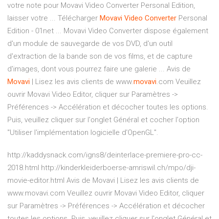
votre note pour Movavi Video Converter Personal Edition,
laisser votre ... Télécharger
Movavi
Video
Converter
Personal
Edition - 01net ... Movavi Video Converter dispose également
d'un module de sauvegarde de vos DVD, d'un outil
d'extraction de la bande son de vos films, et de capture
d'images, dont vous pourrez faire une galerie ... Avis de
Movavi
| Lisez les avis clients de www.
movavi
.com Veuillez
ouvrir Movavi Video Editor, cliquer sur Paramètres ->
Préférences -> Accélération et décocher toutes les options.
Puis, veuillez cliquer sur l'onglet Général et cocher l'option
"Utiliser l'implémentation logicielle d'OpenGL".
http://kaddysnack.com/igns8/deinterlace-premiere-pro-cc-
2018.html http://kinderkleiderboerse-amriswil.ch/mpo/dji-
movie-editor.html Avis de Movavi | Lisez les avis clients de
www.movavi.com Veuillez ouvrir Movavi Video Editor, cliquer
sur Paramètres -> Préférences -> Accélération et décocher
toutes les options. Puis, veuillez cliquer sur l'onglet Général et