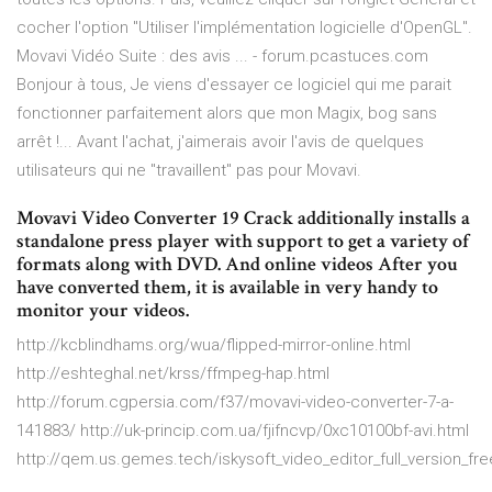
cocher l'option "Utiliser l'implémentation logicielle d'OpenGL".
Movavi Vidéo Suite : des avis ... - forum.pcastuces.com
Bonjour à tous, Je viens d'essayer ce logiciel qui me parait
fonctionner parfaitement alors que mon Magix, bog sans
arrêt !... Avant l'achat, j'aimerais avoir l'avis de quelques
utilisateurs qui ne "travaillent" pas pour Movavi.
Movavi Video Converter 19 Crack additionally installs a
standalone press player with support to get a variety of
formats along with DVD. And online videos After you
have converted them, it is available in very handy to
monitor your videos.
http://kcblindhams.org/wua/flipped-mirror-online.html
http://eshteghal.net/krss/ffmpeg-hap.html
http://forum.cgpersia.com/f37/movavi-video-converter-7-a-
141883/ http://uk-princip.com.ua/fjifncvp/0xc10100bf-avi.html
http://qem.us.gemes.tech/iskysoft_video_editor_full_version_fr