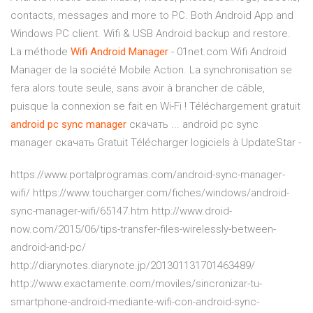
contacts, messages and more to PC. Both Android App and
Windows PC client. Wifi & USB Android backup and restore.
La méthode
Wifi
Android
Manager
- 01net.com Wifi Android
Manager de la société Mobile Action. La synchronisation se
fera alors toute seule, sans avoir à brancher de câble,
puisque la connexion se fait en Wi-Fi ! Téléchargement gratuit
android
pc
sync
manager
скачать ... android pc sync
manager скачать Gratuit Télécharger logiciels à UpdateStar -
https://www.portalprogramas.com/android-sync-manager-
wifi/ https://www.toucharger.com/fiches/windows/android-
sync-manager-wifi/65147.htm http://www.droid-
now.com/2015/06/tips-transfer-files-wirelessly-between-
android-and-pc/
http://diarynotes.diarynote.jp/201301131701463489/
http://www.exactamente.com/moviles/sincronizar-tu-
smartphone-android-mediante-wifi-con-android-sync-