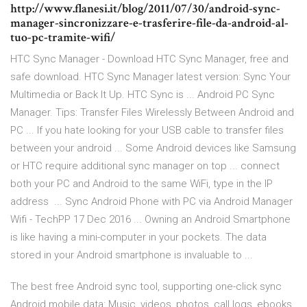
http://www.flanesi.it/blog/2011/07/30/android-sync-
manager-sincronizzare-e-trasferire-file-da-android-al-
tuo-pc-tramite-wifi/
HTC Sync Manager - Download HTC Sync Manager, free and
safe download. HTC Sync Manager latest version: Sync Your
Multimedia or Back It Up. HTC Sync is ... Android PC Sync
Manager. Tips: Transfer Files Wirelessly Between Android and
PC ... If you hate looking for your USB cable to transfer files
between your android ... Some Android devices like Samsung
or HTC require additional sync manager on top ... connect
both your PC and Android to the same WiFi, type in the IP
address ... Sync Android Phone with PC via Android Manager
Wifi - TechPP 17 Dec 2016 ... Owning an Android Smartphone
is like having a mini-computer in your pockets. The data
stored in your Android smartphone is invaluable to ...
The best free Android sync tool, supporting one-click sync
Android mobile data: Music, videos, photos, call logs, ebooks,